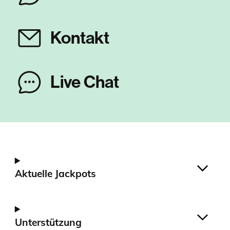
Kontakt
Live Chat
Aktuelle Jackpots
Unterstützung