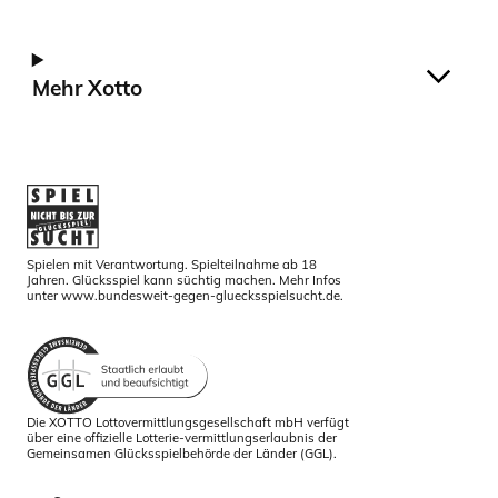
Mehr Xotto
Spielen mit Verantwortung. Spielteilnahme ab 18
Jahren. Glücksspiel kann süchtig machen. Mehr Infos
unter www.bundesweit-gegen-gluecksspielsucht.de.
Die XOTTO Lottovermittlungsgesellschaft mbH verfügt
über eine offizielle Lotterie-vermittlungserlaubnis der
Gemeinsamen Glücksspielbehörde der Länder (GGL).