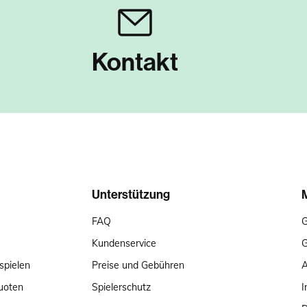
Kontakt
Unterstützung
FAQ
G
Kundenservice
G
spielen
Preise und Gebühren
uoten
Spielerschutz
I