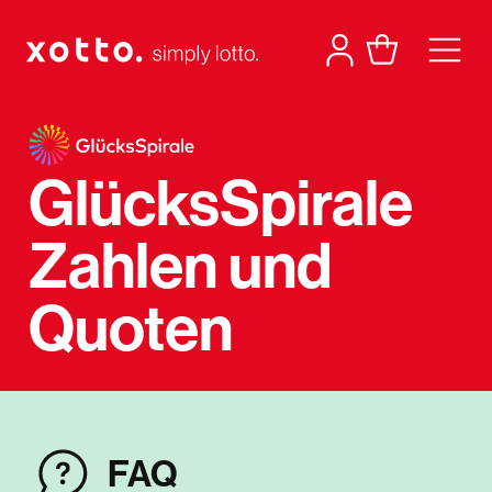
GlücksSpirale
Zahlen und
Quoten
FAQ