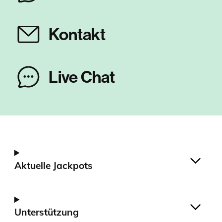
Kontakt
Live Chat
Aktuelle Jackpots
Unterstützung