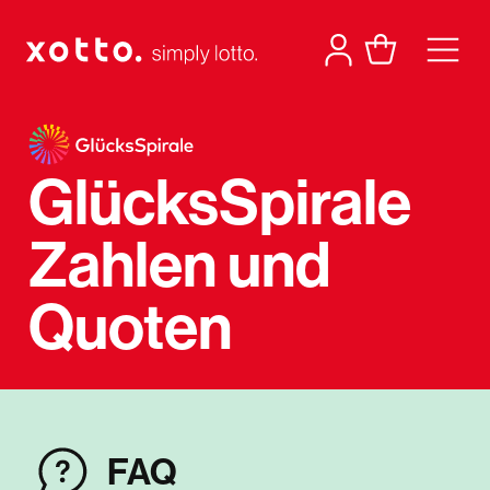
GlücksSpirale
Zahlen und
Quoten
FAQ