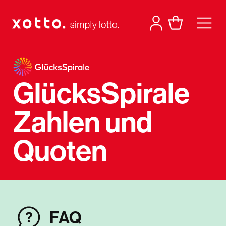
GlücksSpirale
Zahlen und
Quoten
FAQ