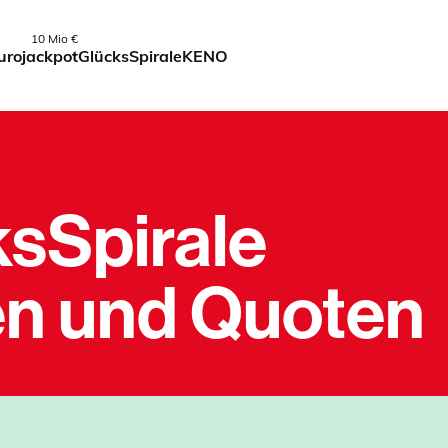
10 Mio €
urojackpot
GlücksSpirale
KENO
sSpirale
en und Quoten