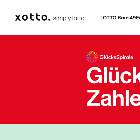
LOTTO 6aus49
E
Glück
Zahl