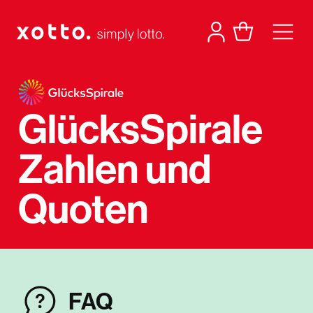
GlücksSpirale
Zahlen und
Quoten
FAQ