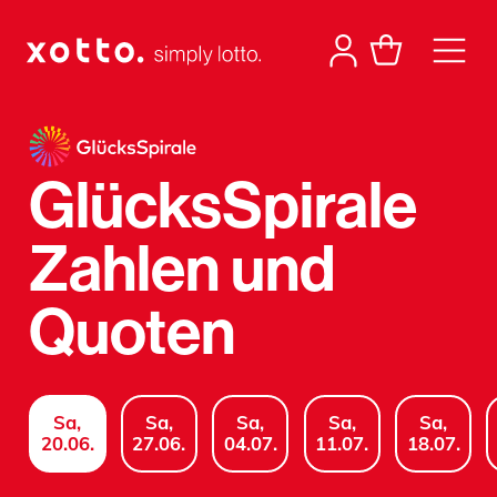
GlücksSpirale
Zahlen und
Quoten
Sa,
Sa,
Sa,
Sa,
Sa,
20.06.
27.06.
04.07.
11.07.
18.07.