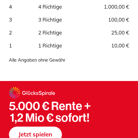
4
4 Richtige
1.000,00 €
3
3 Richtige
100,00 €
2
2 Richtige
25,00 €
1
1 Richtige
10,00 €
Alle Angaben ohne Gewähr
5.000 € 
Rente +
1,2 Mio € sofort!
Jetzt spielen