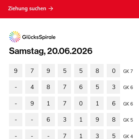
Ziehung suchen
Samstag, 20.06.2026
9
7
9
5
5
8
0
GK 7
-
4
8
7
6
5
3
GK 6
-
9
1
7
0
1
6
GK 6
-
-
6
3
1
9
8
GK 5
-
-
-
7
1
3
5
GK 4