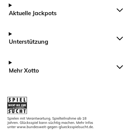
Aktuelle Jackpots
Unterstützung
Mehr Xotto
Spielen mit Verantwortung. Spielteilnahme ab 18
Jahren. Glücksspiel kann süchtig machen. Mehr Infos
unter www.bundesweit-gegen-gluecksspielsucht.de.