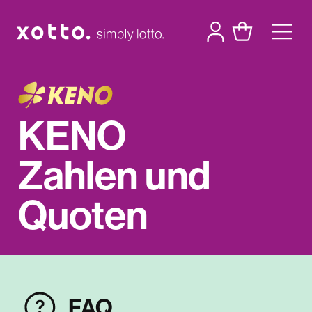
KENO
Zahlen und
Quoten
FAQ