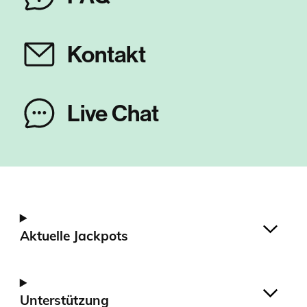
Kontakt
Live Chat
Aktuelle Jackpots
Unterstützung