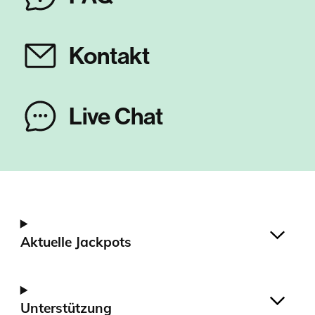
Kontakt
Live Chat
Aktuelle Jackpots
Unterstützung