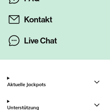
Kontakt
Live Chat
Aktuelle Jackpots
Unterstützung