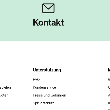
Kontakt
Unterstützung
FAQ
G
spielen
Kundenservice
G
uoten
Preise und Gebühren
Spielerschutz
I