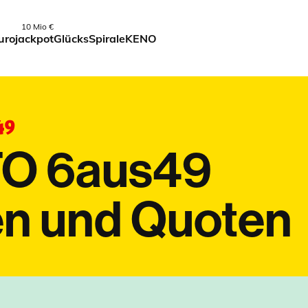
10 Mio €
urojackpot
GlücksSpirale
KENO
O 6aus49
en und Quoten