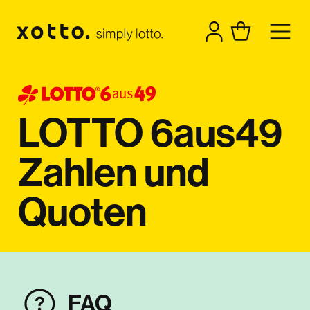
LOTTO 6aus49
Zahlen und
Quoten
FAQ