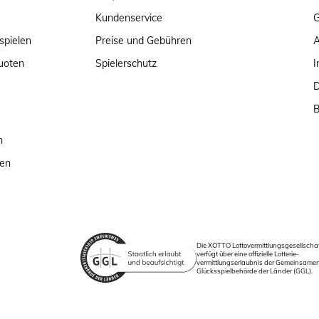
Kundenservice
G
spielen
Preise und Gebühren
uoten
Spielerschutz
I
D
B
n
ten
Die XOTTO Lottovermittlungsgesellsch
verfügt über eine offizielle Lotterie-
vermittlungserlaubnis der Gemeinsame
Glücksspielbehörde der Länder (GGL).