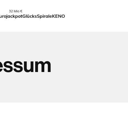
32 Mio €
urojackpot
GlücksSpirale
KENO
essum