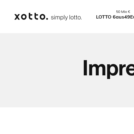
50 Mio €
LOTTO 6aus49
E
Impr