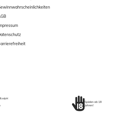
ewinnwahrscheinlichkeiten
AGB
mpressum
atenschutz
arrierefreiheit
aft mbH
Spielen ab 18
n
Jahren!