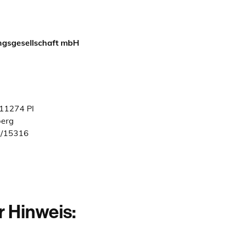
ngsgesellschaft mbH
11274 PI
berg
4/15316
r Hinweis: