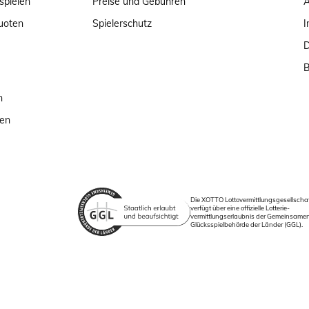
spielen
Preise und Gebühren
uoten
Spielerschutz
I
D
B
n
ten
Die XOTTO Lottovermittlungsgesellsch
verfügt über eine offizielle Lotterie-
vermittlungserlaubnis der Gemeinsame
Glücksspielbehörde der Länder (GGL).