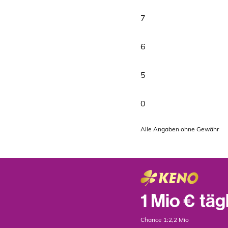
7
6
5
0
Alle Angaben ohne Gewähr
1 Mio € 
täg
Chance 1:2,2 Mio