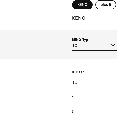
KENO
plus 5
KENO
KENO-Typ
Klasse
10
9
8