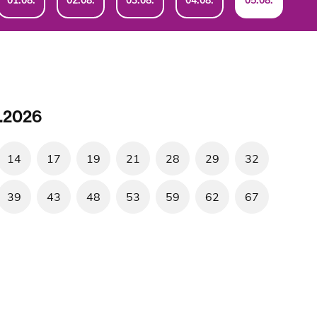
01.08.
02.08.
03.08.
04.08.
05.08.
8.2026
14
17
19
21
28
29
32
39
43
48
53
59
62
67