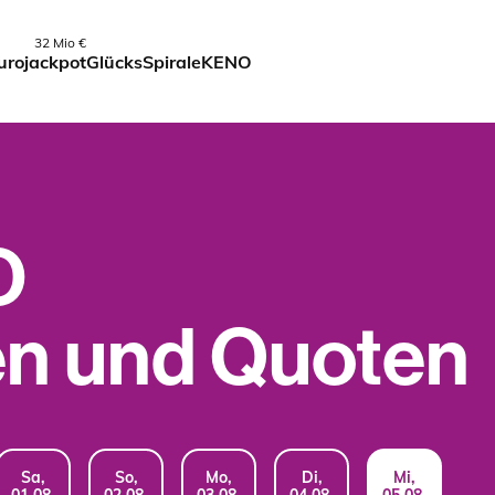
32 Mio €
urojackpot
GlücksSpirale
KENO
O
en und Quoten
Sa,
So,
Mo,
Di,
Mi,