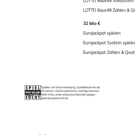
LOTTO 6aus49 Vollsystem 
LOTTO 6aus49 Zahlen & Q
32 Mio €
Eurojackpot spielen
Eurojackpot System spiele
Eurojackpot Zahlen & Quo
Spielen mit Verantwortung. Spielteilnahme ab
18 Jahren. Glücksspiel kann süchtig machen.
Mehr Infos unter www.bundesweit-gegen-
gluecksspielsucht.de.