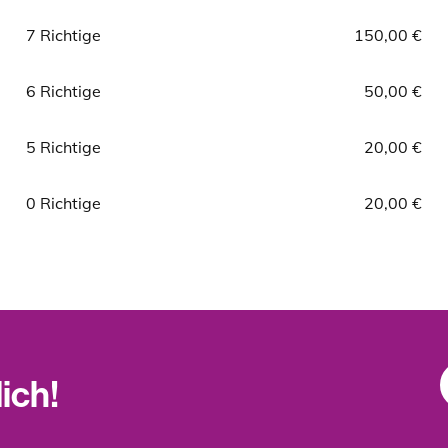
7 Richtige
150,00 €
6 Richtige
50,00 €
5 Richtige
20,00 €
0 Richtige
20,00 €
lich!