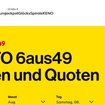
10 Mio €
urojackpot
GlücksSpirale
KENO
O 6aus49
en und Quoten
Monat
Tag