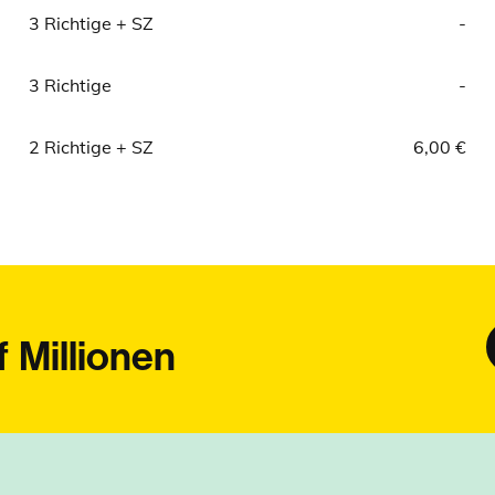
3 Richtige + SZ
-
3 Richtige
-
2 Richtige + SZ
6,00 €
f
Millionen