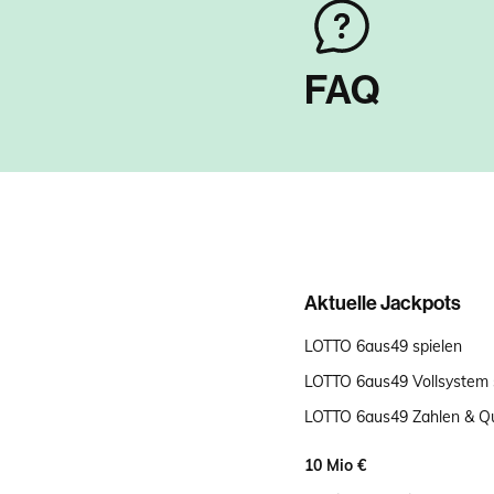
FAQ
Aktuelle Jackpots
LOTTO 6aus49 spielen
LOTTO 6aus49 Vollsystem 
LOTTO 6aus49 Zahlen & Q
10 Mio €