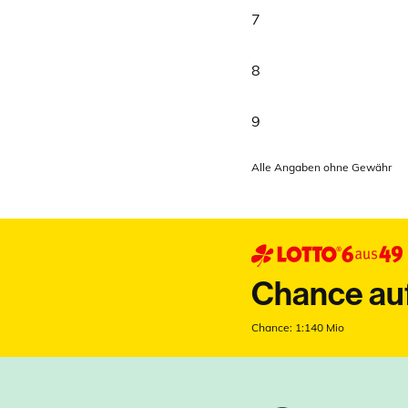
7
8
9
Alle Angaben ohne Gewähr
Chance au
Chance: 1:140 Mio