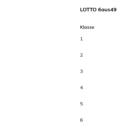
LOTTO 6aus49
Klasse
1
2
3
4
5
6