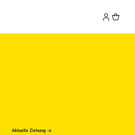
Aktuelle Ziehung